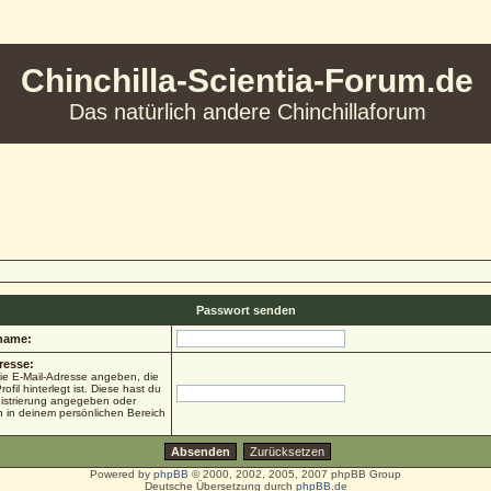
Chinchilla-Scientia-Forum.de
Das natürlich andere Chinchillaforum
Passwort senden
name:
resse:
ie E-Mail-Adresse angeben, die
ofil hinterlegt ist. Diese hast du
gistrierung angegeben oder
h in deinem persönlichen Bereich
Powered by
phpBB
© 2000, 2002, 2005, 2007 phpBB Group
Deutsche Übersetzung durch
phpBB.de