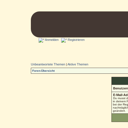
Anmelden
Registrieren
Unbeantwortete Themen
|
Aktive Themen
Foren-Übersicht
Benutzer
E-Mail-Ad
Du musst d
in deinem Pr
bei der Re
nachträglic
geändert.