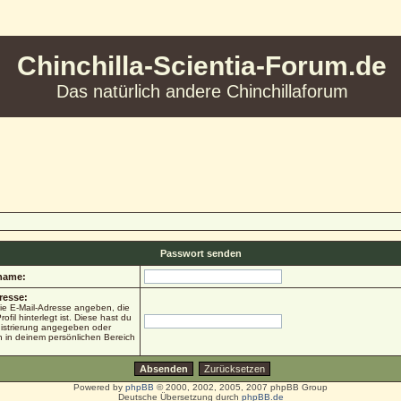
Chinchilla-Scientia-Forum.de
Das natürlich andere Chinchillaforum
Passwort senden
name:
resse:
ie E-Mail-Adresse angeben, die
ofil hinterlegt ist. Diese hast du
gistrierung angegeben oder
h in deinem persönlichen Bereich
Powered by
phpBB
© 2000, 2002, 2005, 2007 phpBB Group
Deutsche Übersetzung durch
phpBB.de