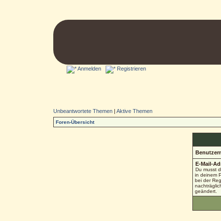
Anmelden
Registrieren
Unbeantwortete Themen
|
Aktive Themen
Foren-Übersicht
Benutzer
E-Mail-Ad
Du musst d
in deinem Pr
bei der Re
nachträglic
geändert.