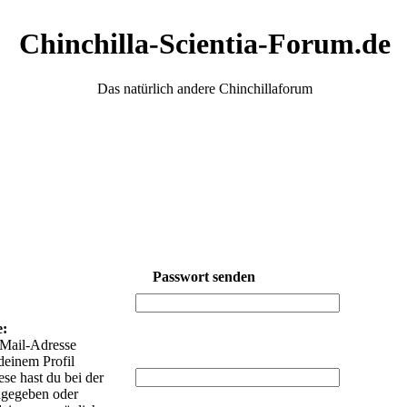
Chinchilla-Scientia-Forum.de
Das natürlich andere Chinchillaforum
Passwort senden
:
e:
-Mail-Adresse
deinem Profil
iese hast du bei der
ngegeben oder