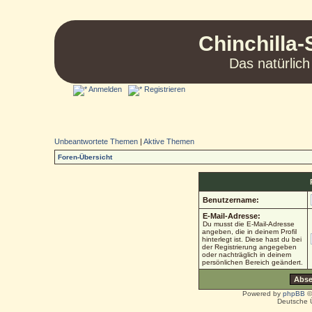
Chinchilla-
Das natürlich
Anmelden
Registrieren
Unbeantwortete Themen
|
Aktive Themen
Foren-Übersicht
Benutzername:
E-Mail-Adresse:
Du musst die E-Mail-Adresse
angeben, die in deinem Profil
hinterlegt ist. Diese hast du bei
der Registrierung angegeben
oder nachträglich in deinem
persönlichen Bereich geändert.
Powered by
phpBB
©
Deutsche 