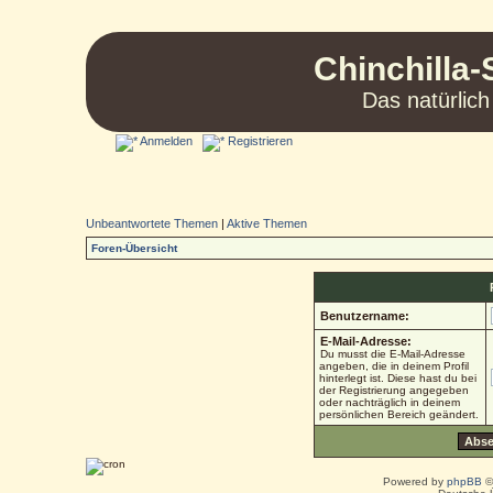
Chinchilla-
Das natürlich
Anmelden
Registrieren
Unbeantwortete Themen
|
Aktive Themen
Foren-Übersicht
Benutzername:
E-Mail-Adresse:
Du musst die E-Mail-Adresse
angeben, die in deinem Profil
hinterlegt ist. Diese hast du bei
der Registrierung angegeben
oder nachträglich in deinem
persönlichen Bereich geändert.
Powered by
phpBB
©