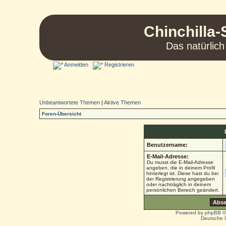
Chinchilla-
Das natürlich
Anmelden
Registrieren
Unbeantwortete Themen
|
Aktive Themen
Foren-Übersicht
Benutzername:
E-Mail-Adresse:
Du musst die E-Mail-Adresse
angeben, die in deinem Profil
hinterlegt ist. Diese hast du bei
der Registrierung angegeben
oder nachträglich in deinem
persönlichen Bereich geändert.
Powered by
phpBB
©
Deutsche 