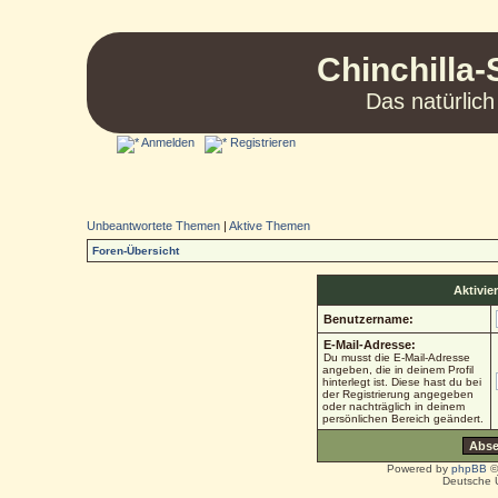
Chinchilla-
Das natürlich
Anmelden
Registrieren
Unbeantwortete Themen
|
Aktive Themen
Foren-Übersicht
Aktivie
Benutzername:
E-Mail-Adresse:
Du musst die E-Mail-Adresse
angeben, die in deinem Profil
hinterlegt ist. Diese hast du bei
der Registrierung angegeben
oder nachträglich in deinem
persönlichen Bereich geändert.
Powered by
phpBB
©
Deutsche 