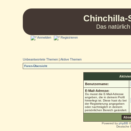
Chinchilla-
Das natürlich
Anmelden
Registrieren
Unbeantwortete Themen
|
Aktive Themen
Foren-Übersicht
Aktivie
Benutzername:
E-Mail-Adresse:
Du musst die E-Mail-Adresse
angeben, die in deinem Profil
hinterlegt ist. Diese hast du bei
der Registrierung angegeben
oder nachträglich in deinem
persönlichen Bereich geändert.
Powered by
phpBB
©
Deutsche 