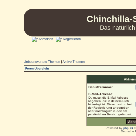
Chinchilla-
Das natürlich
Anmelden
Registrieren
Unbeantwortete Themen
|
Aktive Themen
Foren-Übersicht
Aktivie
Benutzername:
E-Mail-Adresse:
Du musst die E-Mail-Adresse
angeben, die in deinem Profil
hinterlegt ist. Diese hast du bei
der Registrierung angegeben
oder nachträglich in deinem
persönlichen Bereich geändert.
Powered by
phpBB
©
Deutsche 