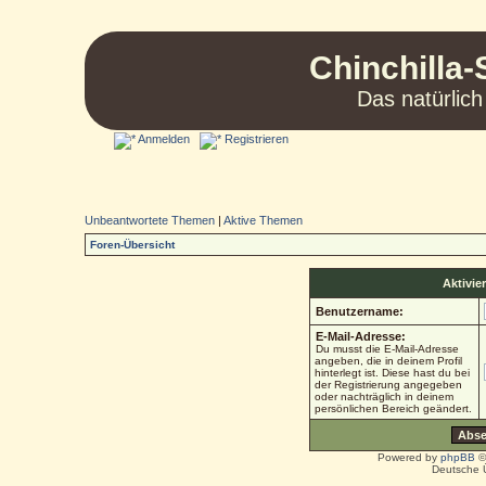
Chinchilla-
Das natürlich
Anmelden
Registrieren
Unbeantwortete Themen
|
Aktive Themen
Foren-Übersicht
Aktivie
Benutzername:
E-Mail-Adresse:
Du musst die E-Mail-Adresse
angeben, die in deinem Profil
hinterlegt ist. Diese hast du bei
der Registrierung angegeben
oder nachträglich in deinem
persönlichen Bereich geändert.
Powered by
phpBB
©
Deutsche 