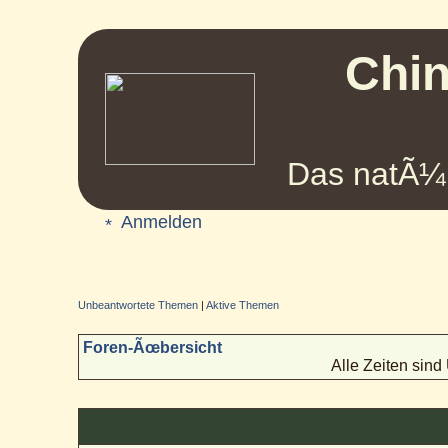
Chin
Das natÃ¼r
Anmelden
Unbeantwortete Themen
|
Aktive Themen
Foren-Ãœbersicht
Alle Zeiten sin