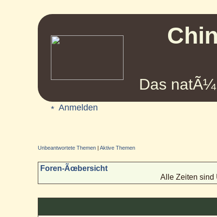
Chin
Das natÃ¼r
Anmelden
Unbeantwortete Themen
|
Aktive Themen
Foren-Ãœbersicht
Alle Zeiten sin