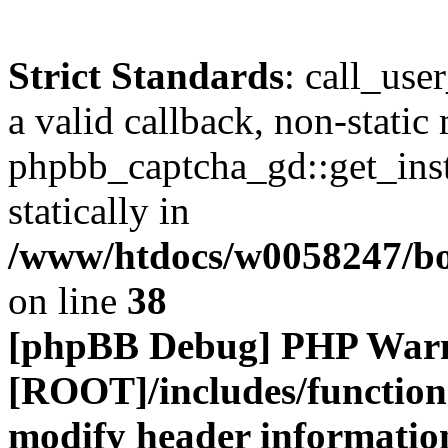
Strict Standards
: call_use
a valid callback, non-static
phpbb_captcha_gd::get_inst
statically in
/www/htdocs/w0058247/boa
on line
38
[phpBB Debug] PHP War
[ROOT]/includes/function
modify header information