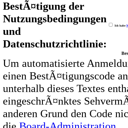
BestÃ¤tigung der
Nutzungsbedingungen
Ich habe
N
und
Datenschutzrichtlinie:
Be
Um automatisierte Anmeldun
einen BestÃ¤tigungscode an
unterhalb dieses Textes ent
eingeschrÃ¤nktes SehvermÃ
anderen Grund den Code nich
die
Board-Administration
.