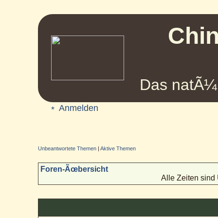
Chin
Das natÃ¼r
Anmelden
Unbeantwortete Themen
|
Aktive Themen
Foren-Ãœbersicht
Alle Zeiten sin