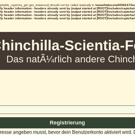
d phpbb_captcha_gd::get_instance() should not be called statically in
/www/htdocs/w0058247/boa
y header information - headers already sent by (output started at [ROOT]/includes/captcha
y header information - headers already sent by (output started at [ROOT]/includes/captcha
y header information - headers already sent by (output started at [ROOT]/includes/captcha
y header information - headers already sent by (output started at [ROOT]/includes/captcha
hinchilla-Scientia-
Das natÃ¼rlich andere Chinch
Registrierung
dresse angeben musst, bevor dein Benutzerkonto aktiviert wird.