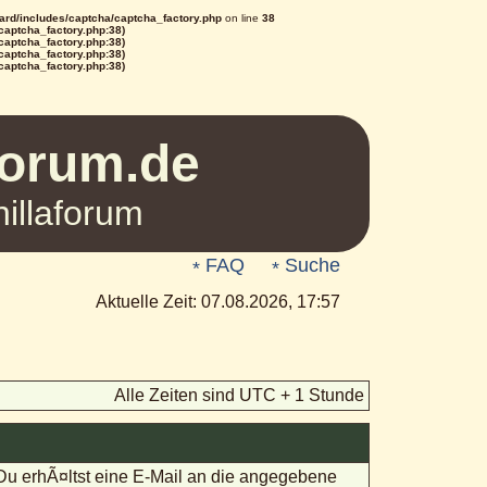
rd/includes/captcha/captcha_factory.php
on line
38
/captcha_factory.php:38)
/captcha_factory.php:38)
/captcha_factory.php:38)
/captcha_factory.php:38)
Forum.de
illaforum
FAQ
Suche
Aktuelle Zeit: 07.08.2026, 17:57
Alle Zeiten sind UTC + 1 Stunde
 Du erhÃ¤ltst eine E-Mail an die angegebene