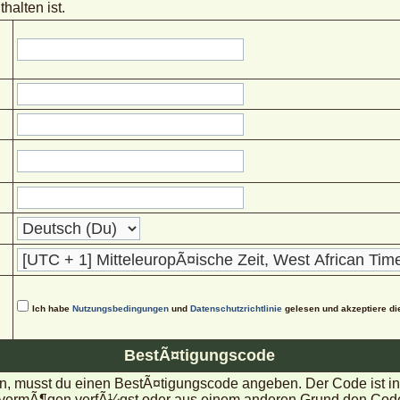
halten ist.
Ich habe
Nutzungsbedingungen
und
Datenschutzrichtlinie
gelesen und akzeptiere di
BestÃ¤tigungscode
, musst du einen BestÃ¤tigungscode angeben. Der Code ist in d
rmÃ¶gen verfÃ¼gst oder aus einem anderen Grund den Code nic