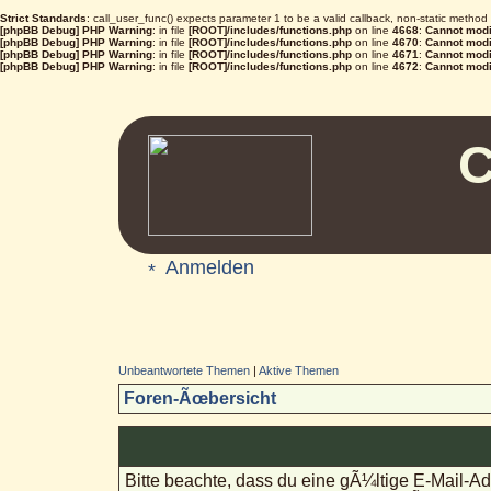
Strict Standards
: call_user_func() expects parameter 1 to be a valid callback, non-static metho
[phpBB Debug] PHP Warning
: in file
[ROOT]/includes/functions.php
on line
4668
:
Cannot modif
[phpBB Debug] PHP Warning
: in file
[ROOT]/includes/functions.php
on line
4670
:
Cannot modif
[phpBB Debug] PHP Warning
: in file
[ROOT]/includes/functions.php
on line
4671
:
Cannot modif
[phpBB Debug] PHP Warning
: in file
[ROOT]/includes/functions.php
on line
4672
:
Cannot modif
C
Anmelden
Unbeantwortete Themen
|
Aktive Themen
Foren-Ãœbersicht
Bitte beachte, dass du eine gÃ¼ltige E-Mail-A