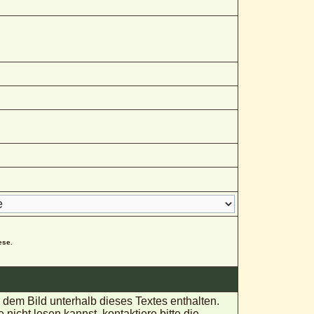
ese.
em Bild unterhalb dieses Textes enthalten.
ht lesen kannst, kontaktiere bitte die