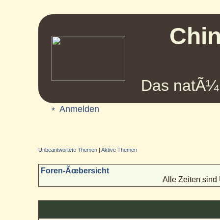
Chin
Das natÃ¼r
Anmelden
Unbeantwortete Themen
|
Aktive Themen
Foren-Ãœbersicht
Alle Zeiten sin