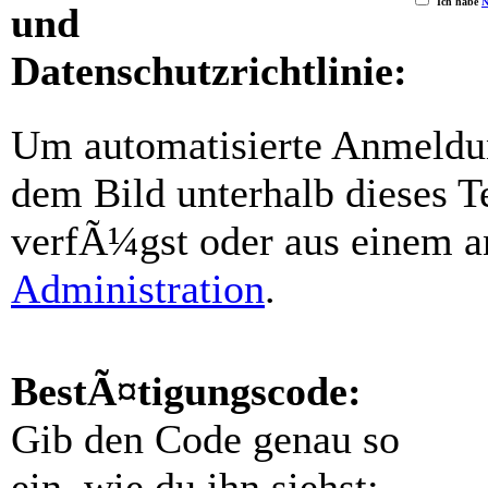
Ich habe
N
und
Datenschutzrichtlinie:
Um automatisierte Anmeldun
dem Bild unterhalb dieses 
verfÃ¼gst oder aus einem an
Administration
.
BestÃ¤tigungscode:
Gib den Code genau so
ein, wie du ihn siehst;