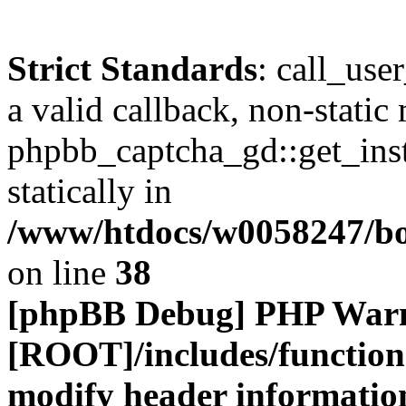
Strict Standards
: call_use
a valid callback, non-static
phpbb_captcha_gd::get_inst
statically in
/www/htdocs/w0058247/boa
on line
38
[phpBB Debug] PHP War
[ROOT]/includes/function
modify header information