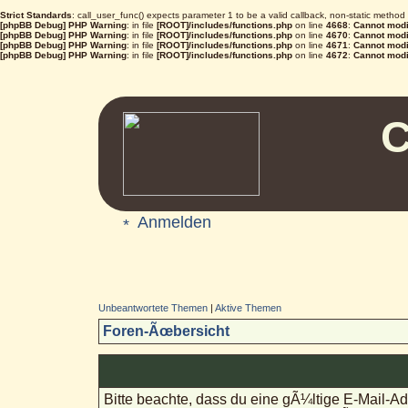
Strict Standards
: call_user_func() expects parameter 1 to be a valid callback, non-static metho
[phpBB Debug] PHP Warning
: in file
[ROOT]/includes/functions.php
on line
4668
:
Cannot modif
[phpBB Debug] PHP Warning
: in file
[ROOT]/includes/functions.php
on line
4670
:
Cannot modif
[phpBB Debug] PHP Warning
: in file
[ROOT]/includes/functions.php
on line
4671
:
Cannot modif
[phpBB Debug] PHP Warning
: in file
[ROOT]/includes/functions.php
on line
4672
:
Cannot modif
C
Anmelden
Unbeantwortete Themen
|
Aktive Themen
Foren-Ãœbersicht
Bitte beachte, dass du eine gÃ¼ltige E-Mail-A