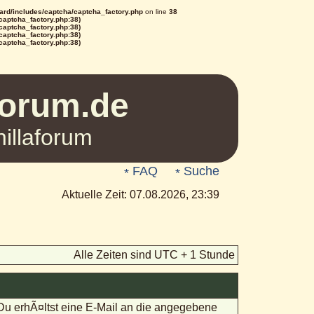
rd/includes/captcha/captcha_factory.php
on line
38
/captcha_factory.php:38)
/captcha_factory.php:38)
/captcha_factory.php:38)
/captcha_factory.php:38)
Forum.de
illaforum
FAQ
Suche
Aktuelle Zeit: 07.08.2026, 23:39
Alle Zeiten sind UTC + 1 Stunde
 Du erhÃ¤ltst eine E-Mail an die angegebene