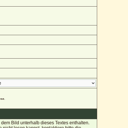
ese.
em Bild unterhalb dieses Textes enthalten.
ht lesen kannst, kontaktiere bitte die