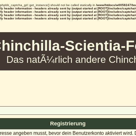
d phpbb_captcha_gd::get_instance() should not be called statically in
/www/htdocs/w0058247/boa
y header information - headers already sent by (output started at [ROOT]/includes/captcha
y header information - headers already sent by (output started at [ROOT]/includes/captcha
y header information - headers already sent by (output started at [ROOT]/includes/captcha
y header information - headers already sent by (output started at [ROOT]/includes/captcha
hinchilla-Scientia-
Das natÃ¼rlich andere Chinch
Registrierung
dresse angeben musst, bevor dein Benutzerkonto aktiviert wird.