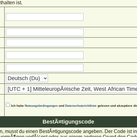
halten ist.
Ich habe
Nutzungsbedingungen
und
Datenschutzrichtlinie
gelesen und akzeptiere di
BestÃ¤tigungscode
, musst du einen BestÃ¤tigungscode angeben. Der Code ist in d
rmÃ¶gen verfÃ¼gst oder aus einem anderen Grund den Code nic