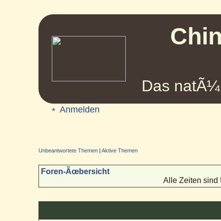
Chin
Das natÃ¼r
Anmelden
Unbeantwortete Themen
|
Aktive Themen
Foren-Ãœbersicht
Alle Zeiten sin