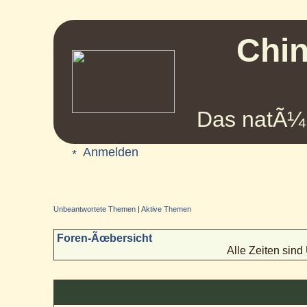
Chin
Das natÃ¼r
Anmelden
Unbeantwortete Themen
|
Aktive Themen
Foren-Ãœbersicht
Alle Zeiten sin