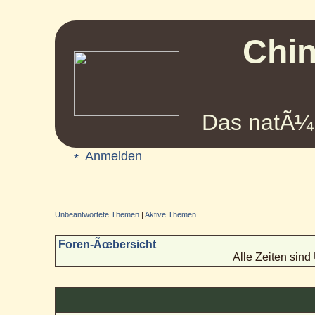
Chin
Das natÃ¼r
Anmelden
Unbeantwortete Themen
|
Aktive Themen
Foren-Ãœbersicht
Alle Zeiten sin