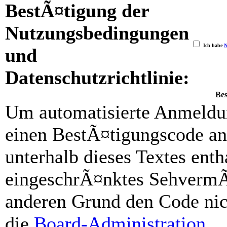
BestÃ¤tigung der
Nutzungsbedingungen
Ich habe
N
und
Datenschutzrichtlinie:
Be
Um automatisierte Anmeldun
einen BestÃ¤tigungscode an
unterhalb dieses Textes ent
eingeschrÃ¤nktes SehvermÃ
anderen Grund den Code nich
die
Board-Administration
.