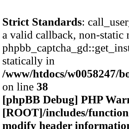
Strict Standards
: call_use
a valid callback, non-static
phpbb_captcha_gd::get_inst
statically in
/www/htdocs/w0058247/boa
on line
38
[phpBB Debug] PHP War
[ROOT]/includes/function
modify header information