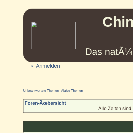
Chin
Das natÃ¼r
Anmelden
Unbeantwortete Themen
|
Aktive Themen
Foren-Ãœbersicht
Alle Zeiten sin