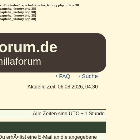
rd/includes/captcha/captcha_factory.php
on line
38
/captcha_factory.php:38)
/captcha_factory.php:38)
/captcha_factory.php:38)
/captcha_factory.php:38)
Forum.de
illaforum
FAQ
Suche
Aktuelle Zeit: 06.08.2026, 04:30
Alle Zeiten sind UTC + 1 Stunde
 Du erhÃ¤ltst eine E-Mail an die angegebene