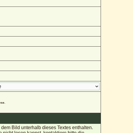
ese.
em Bild unterhalb dieses Textes enthalten.
ht lesen kannst, kontaktiere bitte die