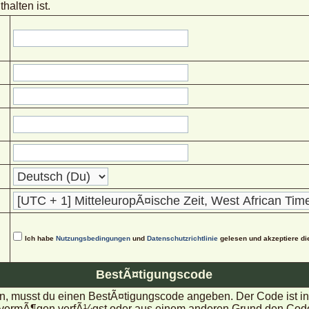
halten ist.
Ich habe
Nutzungsbedingungen
und
Datenschutzrichtlinie
gelesen und akzeptiere di
BestÃ¤tigungscode
, musst du einen BestÃ¤tigungscode angeben. Der Code ist in d
rmÃ¶gen verfÃ¼gst oder aus einem anderen Grund den Code nic