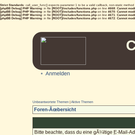
Strict Standards
: call_user_func() expects parameter 1 to be a valid callback, non-static metho
[phpBB Debug] PHP Warning
: in file
[ROOT]/includes/functions.php
on line
4668
:
Cannot modif
[phpBB Debug] PHP Warning
: in file
[ROOT]/includes/functions.php
on line
4670
:
Cannot modif
[phpBB Debug] PHP Warning
: in file
[ROOT]/includes/functions.php
on line
4671
:
Cannot modif
[phpBB Debug] PHP Warning
: in file
[ROOT]/includes/functions.php
on line
4672
:
Cannot modif
C
Anmelden
Unbeantwortete Themen
|
Aktive Themen
Foren-Ãœbersicht
Bitte beachte, dass du eine gÃ¼ltige E-Mail-A