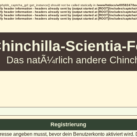
d phpbb_captcha_gd::get_instance() should not be called statically in
/www/htdocs/w0058247/boa
y header information - headers already sent by (output started at [ROOT]/includes/captcha
y header information - headers already sent by (output started at [ROOT]/includes/captcha
y header information - headers already sent by (output started at [ROOT]/includes/captcha
y header information - headers already sent by (output started at [ROOT]/includes/captcha
hinchilla-Scientia-
Das natÃ¼rlich andere Chinch
Registrierung
dresse angeben musst, bevor dein Benutzerkonto aktiviert wird.