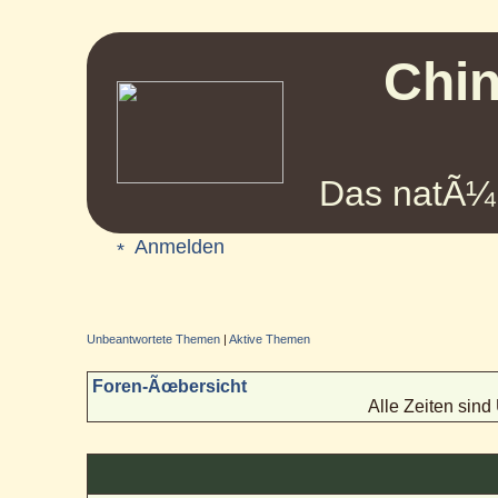
Chin
Das natÃ¼r
Anmelden
Unbeantwortete Themen
|
Aktive Themen
Foren-Ãœbersicht
Alle Zeiten sin