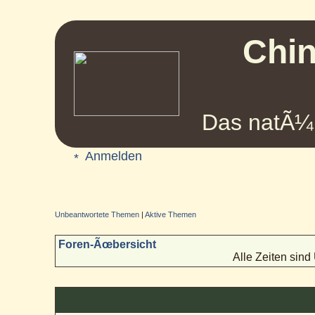
Chin
Das natÃ¼r
Anmelden
Unbeantwortete Themen
|
Aktive Themen
Foren-Ãœbersicht
Alle Zeiten sin