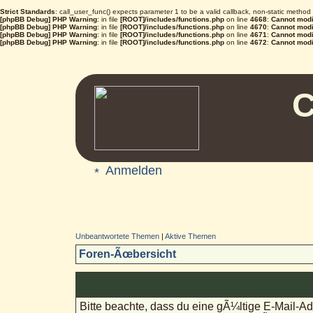
Strict Standards
: call_user_func() expects parameter 1 to be a valid callback, non-static metho
[phpBB Debug] PHP Warning
: in file
[ROOT]/includes/functions.php
on line
4668
:
Cannot modif
[phpBB Debug] PHP Warning
: in file
[ROOT]/includes/functions.php
on line
4670
:
Cannot modif
[phpBB Debug] PHP Warning
: in file
[ROOT]/includes/functions.php
on line
4671
:
Cannot modif
[phpBB Debug] PHP Warning
: in file
[ROOT]/includes/functions.php
on line
4672
:
Cannot modif
C
Anmelden
Unbeantwortete Themen
|
Aktive Themen
Foren-Ãœbersicht
Bitte beachte, dass du eine gÃ¼ltige E-Mail-A