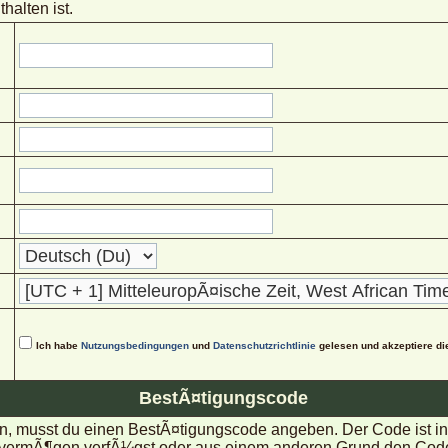
halten ist.
Ich habe
Nutzungsbedingungen
und
Datenschutzrichtlinie
gelesen und akzeptiere di
BestÃ¤tigungscode
, musst du einen BestÃ¤tigungscode angeben. Der Code ist in d
rmÃ¶gen verfÃ¼gst oder aus einem anderen Grund den Code nic