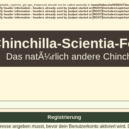
d phpbb_captcha_gd::get_instance() should not be called statically in
/www/htdocs/w0058247/boa
y header information - headers already sent by (output started at [ROOT]/includes/captcha
y header information - headers already sent by (output started at [ROOT]/includes/captcha
y header information - headers already sent by (output started at [ROOT]/includes/captcha
y header information - headers already sent by (output started at [ROOT]/includes/captcha
hinchilla-Scientia-
Das natÃ¼rlich andere Chinch
Registrierung
dresse angeben musst, bevor dein Benutzerkonto aktiviert wird.