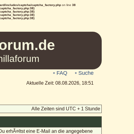
rd/includes/captcha/captcha_factory.php
on line
38
/captcha_factory.php:38)
/captcha_factory.php:38)
/captcha_factory.php:38)
/captcha_factory.php:38)
Forum.de
illaforum
FAQ
Suche
Aktuelle Zeit: 08.08.2026, 18:51
Alle Zeiten sind UTC + 1 Stunde
 Du erhÃ¤ltst eine E-Mail an die angegebene