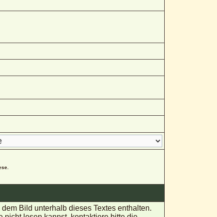
ese.
em Bild unterhalb dieses Textes enthalten.
ht lesen kannst, kontaktiere bitte die