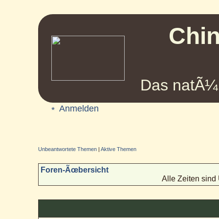
Chin
Das natÃ¼r
Anmelden
Unbeantwortete Themen
|
Aktive Themen
Foren-Ãœbersicht
Alle Zeiten sin