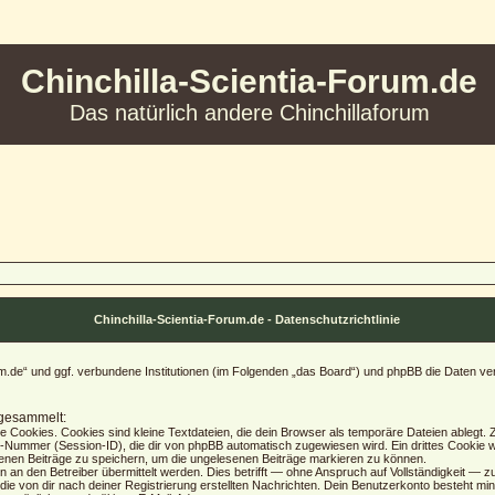
Chinchilla-Scientia-Forum.de
Das natürlich andere Chinchillaforum
Chinchilla-Scientia-Forum.de - Datenschutzrichtlinie
Forum.de“ und ggf. verbundene Institutionen (im Folgenden „das Board“) und phpBB die Date
 gesammelt:
Cookies. Cookies sind kleine Textdateien, die dein Browser als temporäre Dateien ablegt. Z
ummer (Session-ID), die dir von phpBB automatisch zugewiesen wird. Ein drittes Cookie wi
senen Beiträge zu speichern, um die ungelesenen Beiträge markieren zu können.
n den Betreiber übermittelt werden. Dies betrifft — ohne Anspruch auf Vollständigkeit — zum 
die von dir nach deiner Registrierung erstellten Nachrichten. Dein Benutzerkonto besteht 