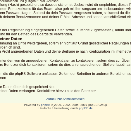
ersönlichen und gültigen E-Mail-Adresse.
ung (Hash) gespeichert, so dass es sicher ist. Jedoch wird dir empfohlen, dieses P
nem Benutzerkonto für das Board, also geh mit ihm sorgsam um. Insbesondere wird
nem Passwort fragen. Solltest du dein Passwort vergessen haben, so kannst du die
ch deinem Benutzernamen und deiner E-Mail-Adresse und sendet anschließend ein 
en der Registrierung eingegebenen Daten sowie laufende Zugriffsdaten (Datum und
und für den Betrieb des Boards zu verwenden.
einer Daten
immung an Dritte weitergeben, sofern er nicht auf Grund gesetzlicher Regelungen zu
rderlich sind.
m Profil angegebenen Daten und deine Beiträge je nach Konfiguration im Internet 
unter den von dir angegebenen Kontaktdaten zu kontaktieren, sofern dies zur Überm
re Benutzer dich kontaktieren, sofern du dies an entsprechender Stelle erlaubt hast
ten, die die phpBB-Software umfassen. Sofern der Betreiber in anderen Bereichen
eren.
che Daten über dich gespeichert sind.
ner Daten verlangen. Kontaktiere hierzu bitte den Betreiber.
Zurück zur Anmeldemaske
Powered by
phpBB
© 2000, 2002, 2005, 2007 phpBB Group
Deutsche Übersetzung durch
phpBB.de