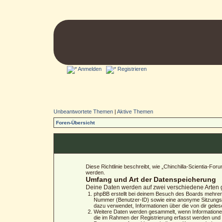
Anmelden
Registrieren
Unbeantwortete Themen
|
Aktive Themen
Foren-Übersicht
Diese Richtlinie beschreibt, wie „Chinchilla-Scientia-
werden.
Umfang und Art der Datenspeicherung
Deine Daten werden auf zwei verschiedene Arten
phpBB erstellt bei deinem Besuch des Boards mehrere 
Nummer (Benutzer-ID) sowie eine anonyme Sitzungs-N
dazu verwendet, Informationen über die von dir gele
Weitere Daten werden gesammelt, wenn Informationen a
die im Rahmen der Registrierung erfasst werden und 