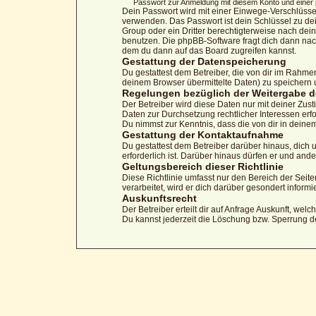
Passwort zur Anmeldung mit diesem Konto und einer p
Dein Passwort wird mit einer Einwege-Verschlüssel
verwenden. Das Passwort ist dein Schlüssel zu dei
Group oder ein Dritter berechtigterweise nach dei
benutzen. Die phpBB-Software fragt dich dann na
dem du dann auf das Board zugreifen kannst.
Gestattung der Datenspeicherung
Du gestattest dem Betreiber, die von dir im Rahm
deinem Browser übermittelte Daten) zu speichern 
Regelungen bezüglich der Weitergabe d
Der Betreiber wird diese Daten nur mit deiner Zust
Daten zur Durchsetzung rechtlicher Interessen erfo
Du nimmst zur Kenntnis, dass die von dir in deine
Gestattung der Kontaktaufnahme
Du gestattest dem Betreiber darüber hinaus, dich 
erforderlich ist. Darüber hinaus dürfen er und ande
Geltungsbereich dieser Richtlinie
Diese Richtlinie umfasst nur den Bereich der Sei
verarbeitet, wird er dich darüber gesondert informi
Auskunftsrecht
Der Betreiber erteilt dir auf Anfrage Auskunft, wel
Du kannst jederzeit die Löschung bzw. Sperrung dei