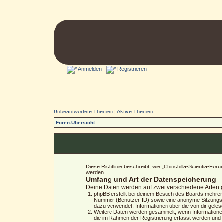
Anmelden
Registrieren
Unbeantwortete Themen
|
Aktive Themen
Foren-Übersicht
Diese Richtlinie beschreibt, wie „Chinchilla-Scientia-
werden.
Umfang und Art der Datenspeicherung
Deine Daten werden auf zwei verschiedene Arten
phpBB erstellt bei deinem Besuch des Boards mehrere 
Nummer (Benutzer-ID) sowie eine anonyme Sitzungs-N
dazu verwendet, Informationen über die von dir gele
Weitere Daten werden gesammelt, wenn Informationen a
die im Rahmen der Registrierung erfasst werden und 