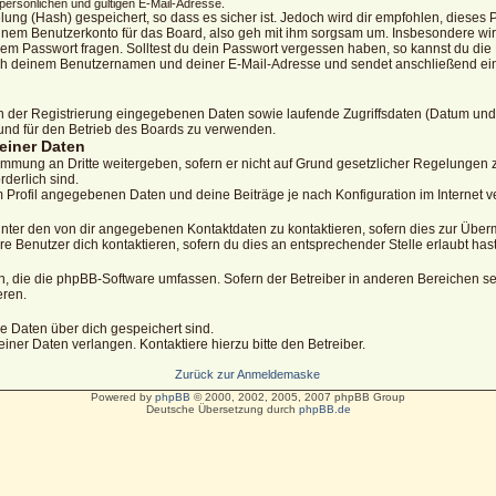
ersönlichen und gültigen E-Mail-Adresse.
ung (Hash) gespeichert, so dass es sicher ist. Jedoch wird dir empfohlen, dieses P
nem Benutzerkonto für das Board, also geh mit ihm sorgsam um. Insbesondere wird
nem Passwort fragen. Solltest du dein Passwort vergessen haben, so kannst du die
ch deinem Benutzernamen und deiner E-Mail-Adresse und sendet anschließend ein 
en der Registrierung eingegebenen Daten sowie laufende Zugriffsdaten (Datum und
und für den Betrieb des Boards zu verwenden.
einer Daten
immung an Dritte weitergeben, sofern er nicht auf Grund gesetzlicher Regelungen zu
rderlich sind.
m Profil angegebenen Daten und deine Beiträge je nach Konfiguration im Internet 
unter den von dir angegebenen Kontaktdaten zu kontaktieren, sofern dies zur Überm
re Benutzer dich kontaktieren, sofern du dies an entsprechender Stelle erlaubt hast
ten, die die phpBB-Software umfassen. Sofern der Betreiber in anderen Bereichen
eren.
che Daten über dich gespeichert sind.
ner Daten verlangen. Kontaktiere hierzu bitte den Betreiber.
Zurück zur Anmeldemaske
Powered by
phpBB
© 2000, 2002, 2005, 2007 phpBB Group
Deutsche Übersetzung durch
phpBB.de