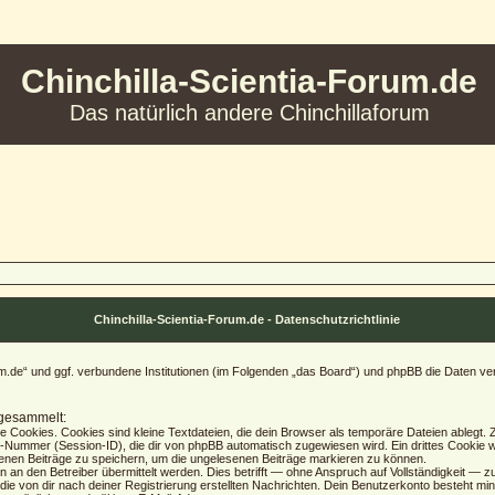
Chinchilla-Scientia-Forum.de
Das natürlich andere Chinchillaforum
Chinchilla-Scientia-Forum.de - Datenschutzrichtlinie
Forum.de“ und ggf. verbundene Institutionen (im Folgenden „das Board“) und phpBB die Date
 gesammelt:
Cookies. Cookies sind kleine Textdateien, die dein Browser als temporäre Dateien ablegt. Z
ummer (Session-ID), die dir von phpBB automatisch zugewiesen wird. Ein drittes Cookie wi
senen Beiträge zu speichern, um die ungelesenen Beiträge markieren zu können.
n den Betreiber übermittelt werden. Dies betrifft — ohne Anspruch auf Vollständigkeit — zum 
die von dir nach deiner Registrierung erstellten Nachrichten. Dein Benutzerkonto besteht 