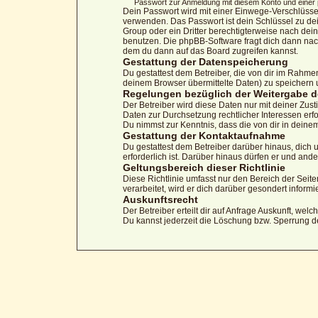
Passwort zur Anmeldung mit diesem Konto und einer p
Dein Passwort wird mit einer Einwege-Verschlüssel
verwenden. Das Passwort ist dein Schlüssel zu dei
Group oder ein Dritter berechtigterweise nach dei
benutzen. Die phpBB-Software fragt dich dann na
dem du dann auf das Board zugreifen kannst.
Gestattung der Datenspeicherung
Du gestattest dem Betreiber, die von dir im Rahm
deinem Browser übermittelte Daten) zu speichern 
Regelungen bezüglich der Weitergabe d
Der Betreiber wird diese Daten nur mit deiner Zust
Daten zur Durchsetzung rechtlicher Interessen erfo
Du nimmst zur Kenntnis, dass die von dir in deine
Gestattung der Kontaktaufnahme
Du gestattest dem Betreiber darüber hinaus, dich 
erforderlich ist. Darüber hinaus dürfen er und ande
Geltungsbereich dieser Richtlinie
Diese Richtlinie umfasst nur den Bereich der Sei
verarbeitet, wird er dich darüber gesondert informi
Auskunftsrecht
Der Betreiber erteilt dir auf Anfrage Auskunft, wel
Du kannst jederzeit die Löschung bzw. Sperrung dei