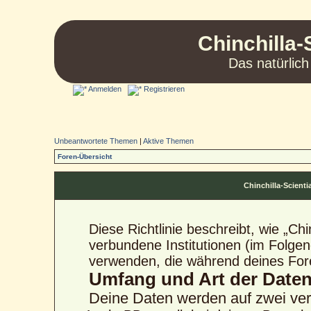
Chinchilla-
Das natürlich
Anmelden
Registrieren
Unbeantwortete Themen
|
Aktive Themen
Foren-Übersicht
Chinchilla-Scienti
Diese Richtlinie beschreibt, wie „Ch
verbundene Institutionen (im Folge
verwenden, die während deines Fo
Umfang und Art der Date
Deine Daten werden auf zwei ve