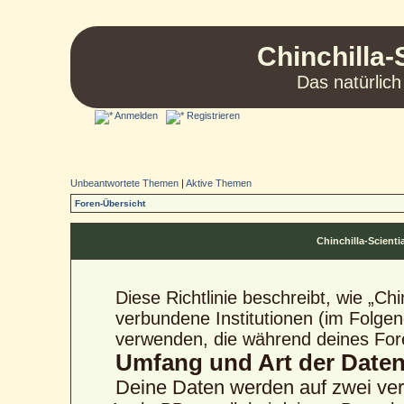
Chinchilla-
Das natürlich
Anmelden
Registrieren
Unbeantwortete Themen
|
Aktive Themen
Foren-Übersicht
Chinchilla-Scienti
Diese Richtlinie beschreibt, wie „Ch
verbundene Institutionen (im Folge
verwenden, die während deines Fo
Umfang und Art der Date
Deine Daten werden auf zwei ve