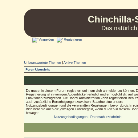
Chinchilla-
Das natürlich
Anmelden
Registrieren
Unbeantwortete Themen
|
Aktive Themen
Foren-Übersicht
Du musst in diesem Forum registriert sein, um dich anmelden zu können. D
Registrierung ist in wenigen Augenblicken erledigt und ermöglicht dir, auf we
Funktionen zuzugreifen. Die Board-Administration kann registrierten Benut
auch zusätzliche Berechtigungen zuweisen. Beachte bitte unsere
Nutzungsbedingungen und die verwandten Regelungen, bevor du dich regist
Bitte beachte auch die jeweiligen Forenregeln, wenn du dich in diesem Boa
bewegst.
Nutzungsbedingungen
|
Datenschutzrichtlinie