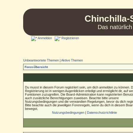
Chinchilla-
Das natürlich
Anmelden
Registrieren
Unbeantwortete Themen
|
Aktive Themen
Foren-Übersicht
Du musst in diesem Forum registriert sein, um dich anmelden zu können. D
Registrierung ist in wenigen Augenblicken erledigt und ermöglicht dir, auf we
Funktionen zuzugreifen. Die Board-Administration kann registrierten Benut
auch zusätzliche Berechtigungen zuweisen. Beachte bitte unsere
Nutzungsbedingungen und die verwandten Regelungen, bevor du dich regist
Bitte beachte auch die jeweiligen Forenregeln, wenn du dich in diesem Boa
bewegst.
Nutzungsbedingungen
|
Datenschutzrichtlinie