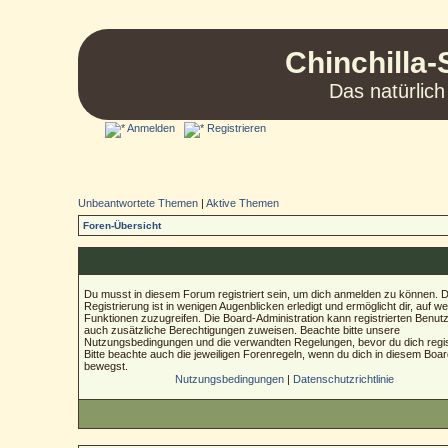
Chinchilla-
Das natürlich
Anmelden
Registrieren
Unbeantwortete Themen
|
Aktive Themen
Foren-Übersicht
Du musst in diesem Forum registriert sein, um dich anmelden zu können. D
Registrierung ist in wenigen Augenblicken erledigt und ermöglicht dir, auf we
Funktionen zuzugreifen. Die Board-Administration kann registrierten Benut
auch zusätzliche Berechtigungen zuweisen. Beachte bitte unsere
Nutzungsbedingungen und die verwandten Regelungen, bevor du dich regist
Bitte beachte auch die jeweiligen Forenregeln, wenn du dich in diesem Boa
bewegst.
Nutzungsbedingungen
|
Datenschutzrichtlinie