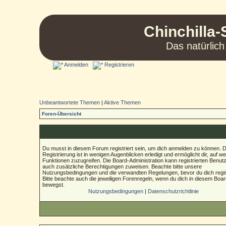
Chinchilla-
Das natürlich
Anmelden
Registrieren
Unbeantwortete Themen
|
Aktive Themen
Foren-Übersicht
Du musst in diesem Forum registriert sein, um dich anmelden zu können. D
Registrierung ist in wenigen Augenblicken erledigt und ermöglicht dir, auf we
Funktionen zuzugreifen. Die Board-Administration kann registrierten Benut
auch zusätzliche Berechtigungen zuweisen. Beachte bitte unsere
Nutzungsbedingungen und die verwandten Regelungen, bevor du dich regist
Bitte beachte auch die jeweiligen Forenregeln, wenn du dich in diesem Boa
bewegst.
Nutzungsbedingungen
|
Datenschutzrichtlinie