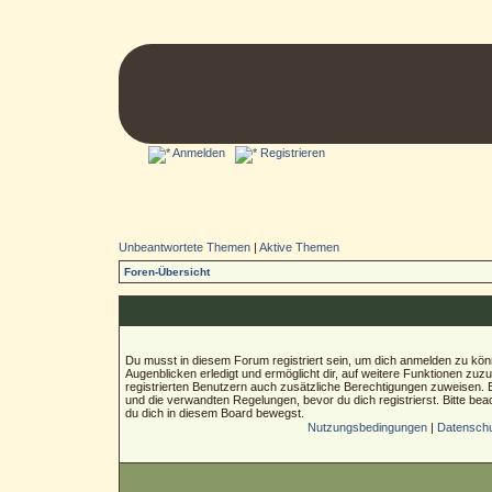
Anmelden
Registrieren
Unbeantwortete Themen
|
Aktive Themen
Foren-Übersicht
Du musst in diesem Forum registriert sein, um dich anmelden zu könn
Augenblicken erledigt und ermöglicht dir, auf weitere Funktionen zuz
registrierten Benutzern auch zusätzliche Berechtigungen zuweisen.
und die verwandten Regelungen, bevor du dich registrierst. Bitte bea
du dich in diesem Board bewegst.
Nutzungsbedingungen
|
Datenschut