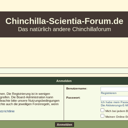
Chinchilla-Scientia-Forum.de
Das natürlich andere Chinchillaforum
Anmelden
Benutzername:
Registrieren
en. Die Registrierung ist in wenigen
ugreifen. Die Board-Administration kann
Passwort:
 Beachte bitte unsere Nutzungsbedingungen
Ich habe mein Pass
chte auch die jeweiligen Forenregeln, wenn
Die Aktivierungs-E-M
zrichtlinie
Mich bei jedem 
Meinen Online-St