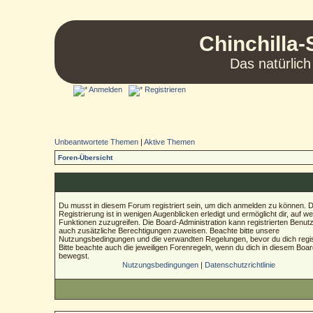
Chinchilla-
Das natürlich
Anmelden
Registrieren
Unbeantwortete Themen
|
Aktive Themen
Foren-Übersicht
Du musst in diesem Forum registriert sein, um dich anmelden zu können. D
Registrierung ist in wenigen Augenblicken erledigt und ermöglicht dir, auf we
Funktionen zuzugreifen. Die Board-Administration kann registrierten Benut
auch zusätzliche Berechtigungen zuweisen. Beachte bitte unsere
Nutzungsbedingungen und die verwandten Regelungen, bevor du dich regist
Bitte beachte auch die jeweiligen Forenregeln, wenn du dich in diesem Boa
bewegst.
Nutzungsbedingungen
|
Datenschutzrichtlinie