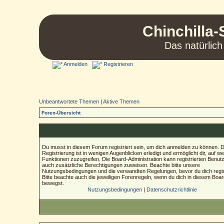
Chinchilla-
Das natürlich
Anmelden
Registrieren
Unbeantwortete Themen
|
Aktive Themen
Foren-Übersicht
Du musst in diesem Forum registriert sein, um dich anmelden zu können. D
Registrierung ist in wenigen Augenblicken erledigt und ermöglicht dir, auf we
Funktionen zuzugreifen. Die Board-Administration kann registrierten Benut
auch zusätzliche Berechtigungen zuweisen. Beachte bitte unsere
Nutzungsbedingungen und die verwandten Regelungen, bevor du dich regist
Bitte beachte auch die jeweiligen Forenregeln, wenn du dich in diesem Boa
bewegst.
Nutzungsbedingungen
|
Datenschutzrichtlinie