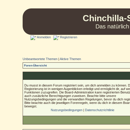
Chinchilla-
Das natürlich
Anmelden
Registrieren
Unbeantwortete Themen
|
Aktive Themen
Foren-Übersicht
Du musst in diesem Forum registriert sein, um dich anmelden zu können. D
Registrierung ist in wenigen Augenblicken erledigt und ermöglicht dir, auf we
Funktionen zuzugreifen. Die Board-Administration kann registrierten Benut
auch zusätzliche Berechtigungen zuweisen. Beachte bitte unsere
Nutzungsbedingungen und die verwandten Regelungen, bevor du dich regist
Bitte beachte auch die jeweiligen Forenregeln, wenn du dich in diesem Boa
bewegst.
Nutzungsbedingungen
|
Datenschutzrichtlinie