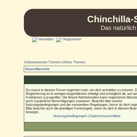
Chinchilla-
Das natürlich
Anmelden
Registrieren
Unbeantwortete Themen
|
Aktive Themen
Foren-Übersicht
Du musst in diesem Forum registriert sein, um dich anmelden zu können. D
Registrierung ist in wenigen Augenblicken erledigt und ermöglicht dir, auf we
Funktionen zuzugreifen. Die Board-Administration kann registrierten Benut
auch zusätzliche Berechtigungen zuweisen. Beachte bitte unsere
Nutzungsbedingungen und die verwandten Regelungen, bevor du dich regist
Bitte beachte auch die jeweiligen Forenregeln, wenn du dich in diesem Boa
bewegst.
Nutzungsbedingungen
|
Datenschutzrichtlinie