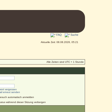
FAQ
Suche
Aktuelle Zeit: 08.08.2026, 05:21
Alle Zeiten sind UTC + 1 Stunde
wort vergessen
ail erneut senden
Besuch automatisch anmelden
atus während dieser Sitzung verbergen