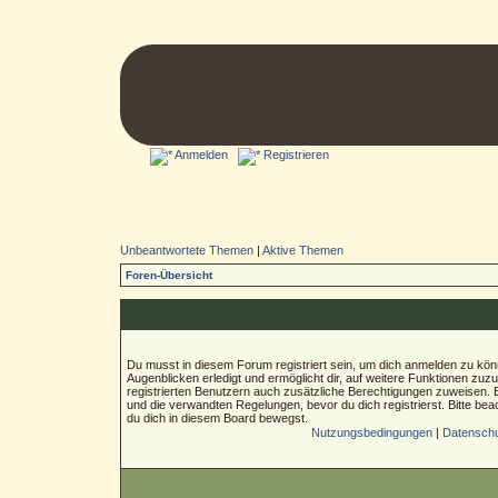
Anmelden
Registrieren
Unbeantwortete Themen
|
Aktive Themen
Foren-Übersicht
Du musst in diesem Forum registriert sein, um dich anmelden zu könn
Augenblicken erledigt und ermöglicht dir, auf weitere Funktionen zuz
registrierten Benutzern auch zusätzliche Berechtigungen zuweisen.
und die verwandten Regelungen, bevor du dich registrierst. Bitte bea
du dich in diesem Board bewegst.
Nutzungsbedingungen
|
Datenschut