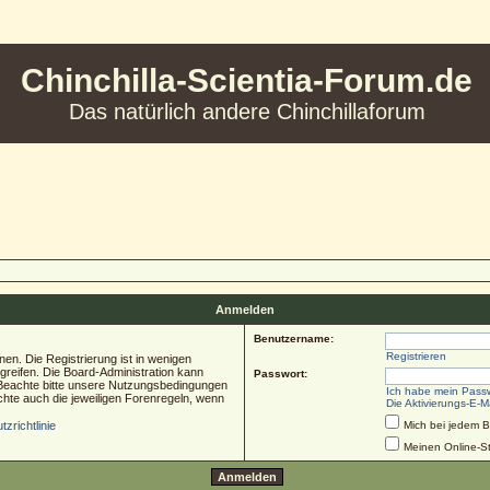
Chinchilla-Scientia-Forum.de
Das natürlich andere Chinchillaforum
Anmelden
Benutzername:
Registrieren
en. Die Registrierung ist in wenigen
ugreifen. Die Board-Administration kann
Passwort:
 Beachte bitte unsere Nutzungsbedingungen
Ich habe mein Pass
chte auch die jeweiligen Forenregeln, wenn
Die Aktivierungs-E-M
zrichtlinie
Mich bei jedem 
Meinen Online-St