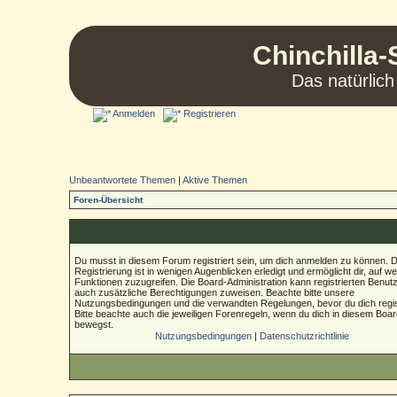
Chinchilla-
Das natürlich
Anmelden
Registrieren
Unbeantwortete Themen
|
Aktive Themen
Foren-Übersicht
Du musst in diesem Forum registriert sein, um dich anmelden zu können. D
Registrierung ist in wenigen Augenblicken erledigt und ermöglicht dir, auf we
Funktionen zuzugreifen. Die Board-Administration kann registrierten Benut
auch zusätzliche Berechtigungen zuweisen. Beachte bitte unsere
Nutzungsbedingungen und die verwandten Regelungen, bevor du dich regist
Bitte beachte auch die jeweiligen Forenregeln, wenn du dich in diesem Boa
bewegst.
Nutzungsbedingungen
|
Datenschutzrichtlinie