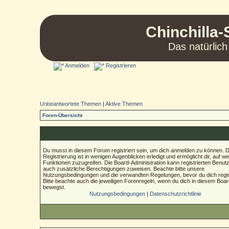
Chinchilla-
Das natürlich
Anmelden
Registrieren
Unbeantwortete Themen
|
Aktive Themen
Foren-Übersicht
Du musst in diesem Forum registriert sein, um dich anmelden zu können. D
Registrierung ist in wenigen Augenblicken erledigt und ermöglicht dir, auf we
Funktionen zuzugreifen. Die Board-Administration kann registrierten Benut
auch zusätzliche Berechtigungen zuweisen. Beachte bitte unsere
Nutzungsbedingungen und die verwandten Regelungen, bevor du dich regist
Bitte beachte auch die jeweiligen Forenregeln, wenn du dich in diesem Boa
bewegst.
Nutzungsbedingungen
|
Datenschutzrichtlinie