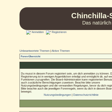
Chinchilla-
Das natürlich
Anmelden
Registrieren
Unbeantwortete Themen
|
Aktive Themen
Foren-Übersicht
Du musst in diesem Forum registriert sein, um dich anmelden zu können. D
Registrierung ist in wenigen Augenblicken erledigt und ermöglicht dir, auf we
Funktionen zuzugreifen. Die Board-Administration kann registrierten Benut
auch zusätzliche Berechtigungen zuweisen. Beachte bitte unsere
Nutzungsbedingungen und die verwandten Regelungen, bevor du dich regist
Bitte beachte auch die jeweiligen Forenregeln, wenn du dich in diesem Boa
bewegst.
Nutzungsbedingungen
|
Datenschutzrichtlinie