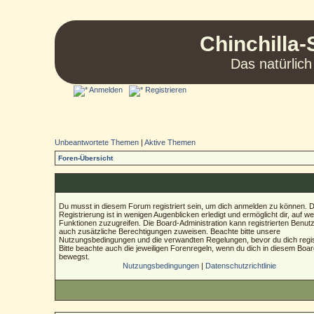
Chinchilla-
Das natürlich
Anmelden
Registrieren
Unbeantwortete Themen
|
Aktive Themen
Foren-Übersicht
Du musst in diesem Forum registriert sein, um dich anmelden zu können. D
Registrierung ist in wenigen Augenblicken erledigt und ermöglicht dir, auf we
Funktionen zuzugreifen. Die Board-Administration kann registrierten Benut
auch zusätzliche Berechtigungen zuweisen. Beachte bitte unsere
Nutzungsbedingungen und die verwandten Regelungen, bevor du dich regist
Bitte beachte auch die jeweiligen Forenregeln, wenn du dich in diesem Boa
bewegst.
Nutzungsbedingungen
|
Datenschutzrichtlinie