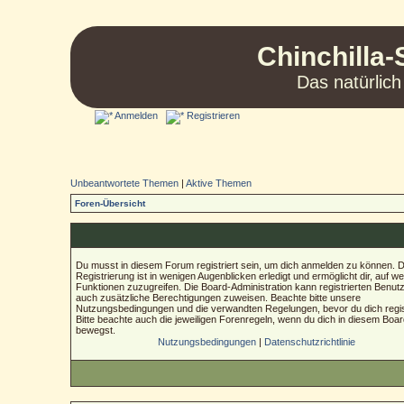
Chinchilla-
Das natürlich
Anmelden
Registrieren
Unbeantwortete Themen
|
Aktive Themen
Foren-Übersicht
Du musst in diesem Forum registriert sein, um dich anmelden zu können. D
Registrierung ist in wenigen Augenblicken erledigt und ermöglicht dir, auf we
Funktionen zuzugreifen. Die Board-Administration kann registrierten Benut
auch zusätzliche Berechtigungen zuweisen. Beachte bitte unsere
Nutzungsbedingungen und die verwandten Regelungen, bevor du dich regist
Bitte beachte auch die jeweiligen Forenregeln, wenn du dich in diesem Boa
bewegst.
Nutzungsbedingungen
|
Datenschutzrichtlinie