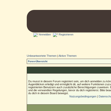
Anmelden
Registrieren
Unbeantwortete Themen
|
Aktive Themen
Foren-Übersicht
Du musst in diesem Forum registriert sein, um dich anmelden zu könn
Augenblicken erledigt und ermöglicht dir, auf weitere Funktionen zuz
registrierten Benutzern auch zusätzliche Berechtigungen zuweisen.
und die verwandten Regelungen, bevor du dich registrierst. Bitte bea
du dich in diesem Board bewegst.
Nutzungsbedingungen
|
Datenschut