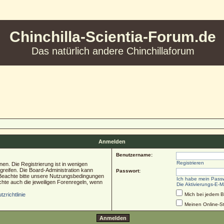
Chinchilla-Scientia-Forum.de
Das natürlich andere Chinchillaforum
Anmelden
Benutzername:
Registrieren
en. Die Registrierung ist in wenigen
ugreifen. Die Board-Administration kann
Passwort:
 Beachte bitte unsere Nutzungsbedingungen
Ich habe mein Pass
chte auch die jeweiligen Forenregeln, wenn
Die Aktivierungs-E-M
zrichtlinie
Mich bei jedem 
Meinen Online-St