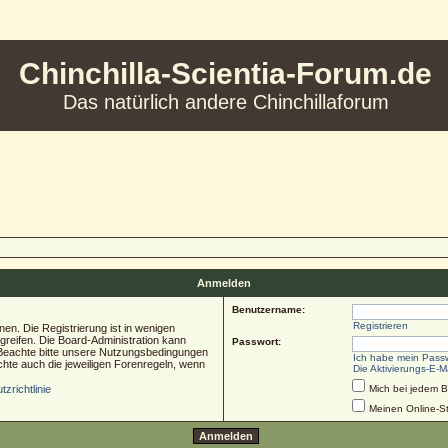
Chinchilla-Scientia-Forum.de
Das natürlich andere Chinchillaforum
Anmelden
Benutzername:
Registrieren
en. Die Registrierung ist in wenigen
ugreifen. Die Board-Administration kann
Passwort:
 Beachte bitte unsere Nutzungsbedingungen
Ich habe mein Pass
chte auch die jeweiligen Forenregeln, wenn
Die Aktivierungs-E-M
zrichtlinie
Mich bei jedem 
Meinen Online-St