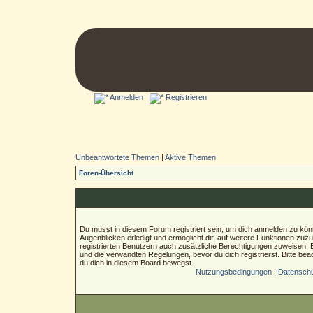
Anmelden
Registrieren
Unbeantwortete Themen
|
Aktive Themen
Foren-Übersicht
Du musst in diesem Forum registriert sein, um dich anmelden zu könn
Augenblicken erledigt und ermöglicht dir, auf weitere Funktionen zuz
registrierten Benutzern auch zusätzliche Berechtigungen zuweisen.
und die verwandten Regelungen, bevor du dich registrierst. Bitte bea
du dich in diesem Board bewegst.
Nutzungsbedingungen
|
Datenschut