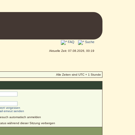
FAQ
Suche
Aktuelle Zeit: 07.08.2026, 00:19
Alle Zeiten sind UTC + 1 Stunde
wort vergessen
ail erneut senden
Besuch automatisch anmelden
atus während dieser Sitzung verbergen