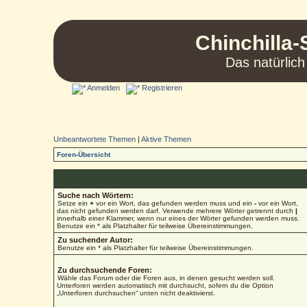
Chinchilla-
Das natürlich
Anmelden
Registrieren
Unbeantwortete Themen
|
Aktive Themen
Foren-Übersicht
Suche nach Wörtern:
Setze ein
+
vor ein Wort, das gefunden werden muss und ein
-
vor ein Wort,
das nicht gefunden werden darf. Verwende mehrere Wörter getrennt durch
|
innerhalb einer Klammer, wenn nur eines der Wörter gefunden werden muss.
Benutze ein * als Platzhalter für teilweise Übereinstimmungen.
Zu suchender Autor:
Benutze ein * als Platzhalter für teilweise Übereinstimmungen.
Zu durchsuchende Foren:
Wähle das Forum oder die Foren aus, in denen gesucht werden soll.
Unterforen werden automatisch mit durchsucht, sofern du die Option
„Unterforen durchsuchen“ unten nicht deaktivierst.